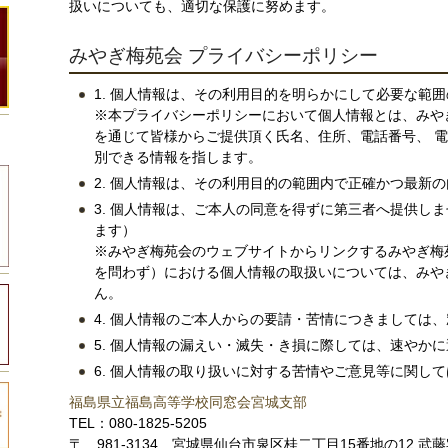
扱いについても、適切な保護に努めます。
みやぎ梅苑会 プライバシーポリシー
1. 個人情報は、その利用目的を明らかにして必要な範
※本プライバシーポリシーにおいて個人情報とは、みや
を通じて皆様からご提供頂く氏名、住所、電話番号、 
別できる情報を指します。
2. 個人情報は、その利用目的の範囲内で正確かつ最新
3. 個人情報は、ご本人の同意を得ずに第三者へ提供し
ます）
※みやぎ梅苑会のウェブサイトからリンクするみやぎ梅
を問わず）における個人情報の取扱いについては、みや
ん。
4. 個人情報のご本人からの要請・苦情につきましては
5. 個人情報の漏えい・滅失・き損に際しては、速やか
6. 個人情報の取り扱いに対する苦情やご意見等に関し
福島県立福島高等学校同窓会宮城支部
TEL：080-1825-5205
〒 981-3134 宮城県仙台市泉区桂二丁目15番地の12 