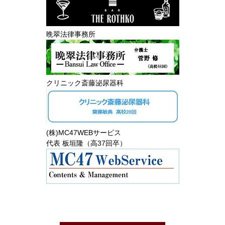
晩翠法律事務所
クリニック斎藤泌尿器科
(株)MC47WEBサービス
代表 板垣隆（高37回卒）