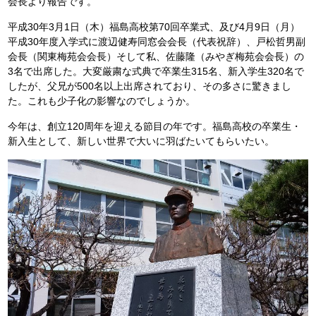
会長より報告です。
平成30年3月1日（木）福島高校第70回卒業式、及び4月9日（月）
平成30年度入学式に渡辺健寿同窓会会長（代表祝辞）、戸松哲男副
会長（関東梅苑会会長）そして私、佐藤隆（みやぎ梅苑会会長）の
3名で出席した。大変厳粛な式典で卒業生315名、新入学生320名で
したが、父兄が500名以上出席されており、その多さに驚きまし
た。これも少子化の影響なのでしょうか。
今年は、創立120周年を迎える節目の年です。福島高校の卒業生・
新入生として、新しい世界で大いに羽ばたいてもらいたい。