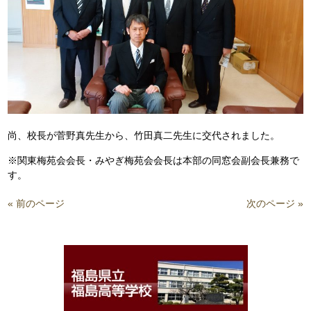
尚、校長が菅野真先生から、竹田真二先生に交代されました。
※関東梅苑会会長・みやぎ梅苑会会長は本部の同窓会副会長兼務で
す。
« 前のページ
次のページ »