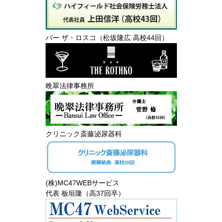
バー ザ・ロスコ（松坂隆広 高校44回）
晩翠法律事務所
クリニック斎藤泌尿器科
(株)MC47WEBサービス
代表 板垣隆（高37回卒）