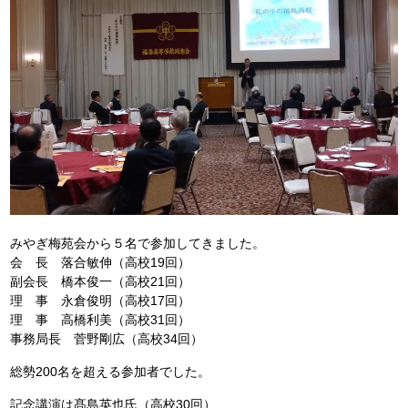
みやぎ梅苑会から５名で参加してきました。
会 長 落合敏伸（高校19回）
副会長 橋本俊一（高校21回）
理 事 永倉俊明（高校17回）
理 事 高橋利美（高校31回）
事務局長 菅野剛広（高校34回）
総勢200名を超える参加者でした。
記念講演は髙島英也氏（高校30回）